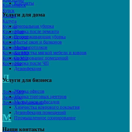
Контакты
Красноярск
Курск
Услуги для дома
Казань
Калуга
Генеральная уборка
Курган
Уборка после ремонта
Краснодар
Поддерживающая уборка
Красногорск
Мытьё окон и балконов
Киров
Мытье потолков
Калининград
Химчистка мягкой мебели и ковров
Коломна МО
Озонирование помещений
Королев МО
Уборка после ЧП
Кострома
Дезинфекция
Л
Услуги для бизнеса
Уборка офисов
Лобня МО
Уборка торговых центров
Люберцы
Мытьё окон и фасадов
Ленинск-Кузнецкий
Химчистка коврового покрытия
Дезинфекция помещений
М
Промышленное озонирование
Наши контакты
Москва