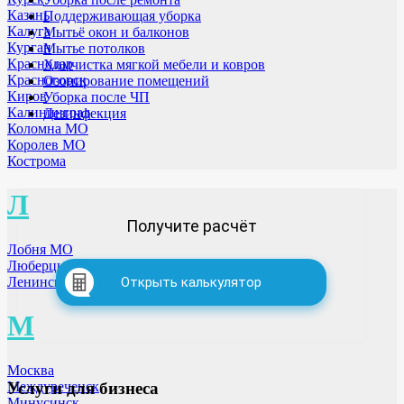
Казань
Поддерживающая уборка
Калуга
Мытьё окон и балконов
Курган
Мытье потолков
Краснодар
Химчистка мягкой мебели и ковров
Красногорск
Озонирование помещений
Киров
Уборка после ЧП
Калининград
Дезинфекция
Коломна МО
Королев МО
Кострома
Л
Получите расчёт
Лобня МО
Люберцы
Ленинск-Кузнецкий
Открыть калькулятор
М
Москва
Междуреченск
Услуги для бизнеса
Минусинск