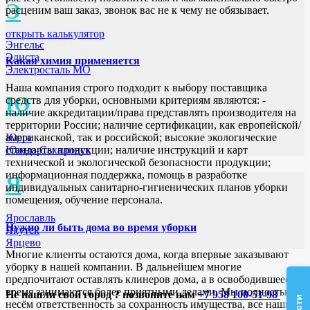
Э
расценим ваш заказ, звонок вас не к чему не обязывает.
открыть калькулятор
Энгельс
Элиста
Какая химия применяется
Электросталь МО
Наша компания строго подходит к выбору поставщика
Ю
средств для уборки, основными критериям являются: -
наличие аккредитации/права представлять производителя на
территории России; наличие сертификации, как европейской/
Юрга
американской, так и российской; высокие экологические
Южно-Сахалинск
стандарты продукции; наличие инструкций и карт
технической и экологической безопасности продукции;
информационная поддержка, помощь в разработке
Я
индивидуальных санитарно-гигиенических планов уборки
помещения, обучение персонала.
Ярославль
Нужно ли быть дома во время уборки
Якутск
Ярцево
Многие клиенты остаются дома, когда впервые заказывают
уборку в нашей компании. В дальнейшем многие
предпочитают оставлять клинеров дома, а в освободившееся
время занимаются более приятными делами. Мы полностью
Не нашли свой город ? позвоните нам
+7 958 100-51-98
несём ответственность за сохранность имущества, все наши