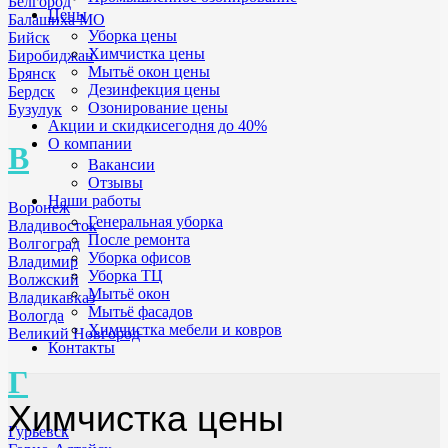
Белгород
Цены
Балашиха МО
Уборка цены
Бийск
Химчистка цены
Биробиджан
Мытьё окон цены
Брянск
Дезинфекция цены
Бердск
Озонирование цены
Бузулук
Акции и скидки
сегодня до 40%
О компании
В
Вакансии
Отзывы
Наши работы
Воронеж
Генеральная уборка
Владивосток
После ремонта
Волгоград
Уборка офисов
Владимир
Уборка ТЦ
Волжский
Мытьё окон
Владикавказ
Мытьё фасадов
Вологда
Химчистка мебели и ковров
Великий Новгород
Контакты
Г
Химчистка цены
Гурьевск