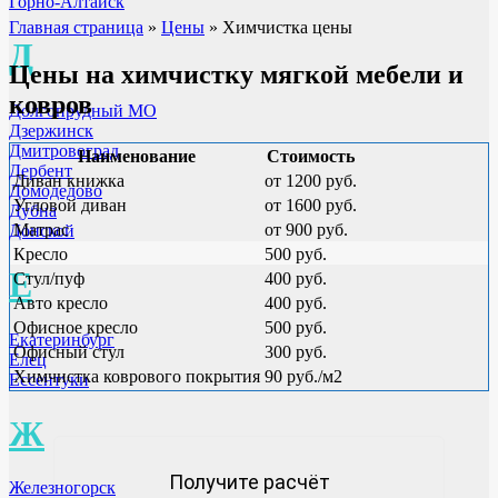
Горно-Алтайск
Главная страница
»
Цены
»
Химчистка цены
Д
Цены на химчистку мягкой мебели и
ковров
Долгопрудный МО
Дзержинск
Дмитровоград
Наименование
Стоимость
Дербент
Диван книжка
от 1200 руб.
Домодедово
Угловой диван
от 1600 руб.
Дубна
Матрас
от 900 руб.
Донской
Кресло
500 руб.
Е
Стул/пуф
400 руб.
Авто кресло
400 руб.
Офисное кресло
500 руб.
Екатеринбург
Офисный стул
300 руб.
Елец
Химчистка коврового покрытия
90 руб./м2
Ессентуки
Ж
Получите расчёт
Железногорск