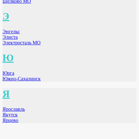
Щёлково МО
Э
Энгельс
Элиста
Электросталь МО
Ю
Юрга
Южно-Сахалинск
Я
Ярославль
Якутск
Ярцево