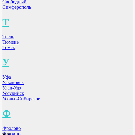
Свободный
Симферополь
Т
Тверь
Тюмень
Томск
У
Уфа
Ульяновск
Улан-Удэ
Уссурийск
Усолье-Сибирское
Ф
Фролово
Фрязино