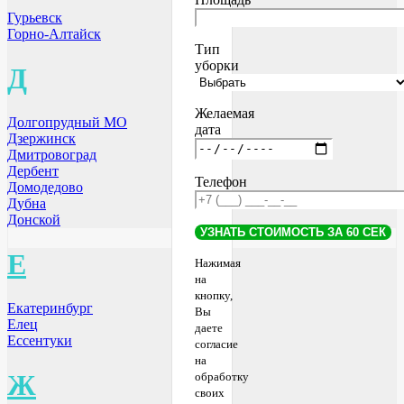
Гурьевск
Горно-Алтайск
Тип
уборки
Д
Желаемая
Долгопрудный МО
дата
Дзержинск
Дмитровоград
Дербент
Телефон
Домодедово
Дубна
Донской
Е
Нажимая
на
кнопку,
Екатеринбург
Вы
Елец
даете
Ессентуки
согласие
на
Ж
обработку
своих