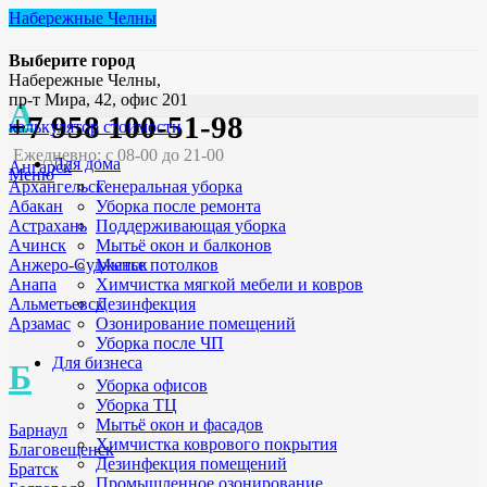
Набережные Челны
Выберите город
Набережные Челны,
пр-т Мира, 42, офис 201
А
+7 958 100-51-98
калькулятор стоимости
Ежедневно: с 08-00 до 21-00
Для дома
Ангарск
Меню
Генеральная уборка
Архангельск
Уборка после ремонта
Абакан
Поддерживающая уборка
Астрахань
Мытьё окон и балконов
Ачинск
Мытье потолков
Анжеро-Судженск
Химчистка мягкой мебели и ковров
Анапа
Дезинфекция
Альметьевск
Озонирование помещений
Арзамас
Уборка после ЧП
Для бизнеса
Б
Уборка офисов
Уборка ТЦ
Мытьё окон и фасадов
Барнаул
Химчистка коврового покрытия
Благовещенск
Дезинфекция помещений
Братск
Промышленное озонирование