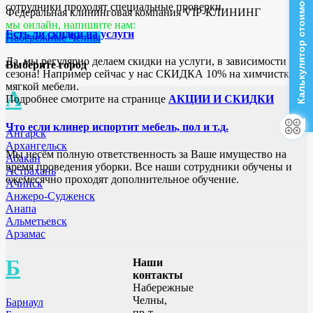
Калькулятор стоимости
сотрудники проходят специальные проверки.
Федеральная клининговая компания VIP-КЛИНИНГ
мы онлайн, напишите нам:
Есть ли скидки на услуги
Набережные Челны
Да, мы регулярно делаем скидки на услуги, в зависимости от
Выберите город
сезона! Например сейчас у нас СКИДКА 10% на химчистку
мягкой мебели.
А
Подробнее смотрите на странице
АКЦИИ И СКИДКИ
Что если клинер испортит мебель, пол и т.д.
Ангарск
Архангельск
Мы несём полную ответственность за Ваше имущество на
Абакан
время проведения уборки. Все наши сотрудники обучены и
Астрахань
ежемесячно проходят дополнительное обучение.
Ачинск
Анжеро-Судженск
Анапа
Альметьевск
Арзамас
Б
Наши
контакты
Набережные
Челны,
Барнаул
пр-т