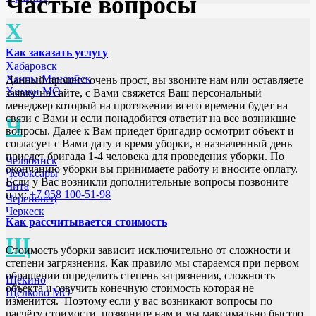
Частые вопросы
Х
Как заказать услугу
Хабаровск
Ханты-Мансийск
Данный процесс очень прост, вы звоните нам или оставляете
Химки МО
заявку на сайте, с Вами свяжется Ваш персональный
менеджер который на протяжении всего времени будет на
связи с Вами и если понадобится ответит на все возникшие
Ч
вопросы. Далее к Вам приедет бригадир осмотрит объект и
согласует с Вами дату и время уборки, в назначенный день
приедет бригада 1-4 человека для проведения уборки. По
Челябинск
окончанию уборки вы принимаете работу и вносите оплату.
Чебоксары
Если у Вас возникли дополнительные вопросы позвоните
Чита
нам:
+7 958 100-51-98
Череповец
Черкеск
Как рассчитывается стоимость
Щ
Стоимость уборки зависит исключительно от сложности и
степени загрязнения. Как правило мы стараемся при первом
обращении определить степень загрязнения, сложность
Щёкино
объекта и озвучить конечную стоимость которая не
Щёлково МО
изменится. Поэтому если у вас возникают вопросы по
расчёту стоимости, позвоните нам и мы максимально быстро