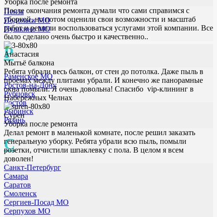
Уборка после ремонта
После окончания ремонта думали что сами справимся с
Пенза
уборкой, но потом оценили свои возможности и масштаб
Подольск МО
работ и решили воспользоваться услугами этой компании. Все
Пушкино МО
было сделано очень быстро и качественно..
Р
Анастасия
Мытьё балкона
Ребята убрали весь балкон, от стен до потолка. Даже пыль в
Раменское МО
проемах между плитами убрали. И конечно же панорамные
Ростов-на-Дону
окна помыли. Я очень довольна! Спасибо vip-клининг в
Рубцовск
Набережных Челнах
Ростов
Рыбинск
Сурен
Рязань
Уборка после ремонта
Делал ремонт в маленькой комнате, после решил заказать
С
генеральную уборку. Ребята убрали всю пыль, помыли
розетки, отчистили шпаклевку с пола. В целом я всем
доволен!
Санкт-Петербург
Самара
Саратов
Смоленск
Сергиев-Посад МО
Серпухов МО