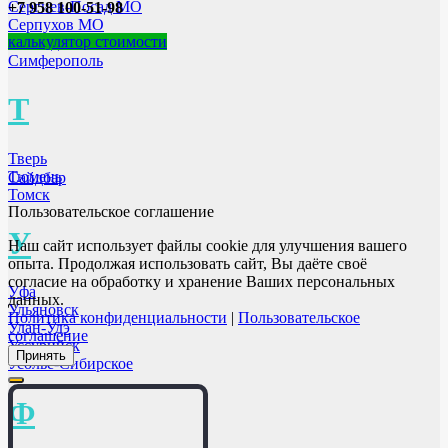
Сергиев-Посад МО
+7 958 100-51-98
Серпухов МО
калькулятор стоимости
Свободный
Симферополь
Т
Тверь
Тюмень
Сайдбар
Томск
Пользовательское соглашение
У
Наш сайт использует файлы cookie для улучшения вашего
опыта. Продолжая использовать сайт, Вы даёте своё
согласие на обработку и хранение Ваших персональных
Уфа
данных.
Ульяновск
Политика конфиденциальности
|
Пользовательское
Улан-Удэ
соглашение
Уссурийск
Принять
Усолье-Сибирское
Ф