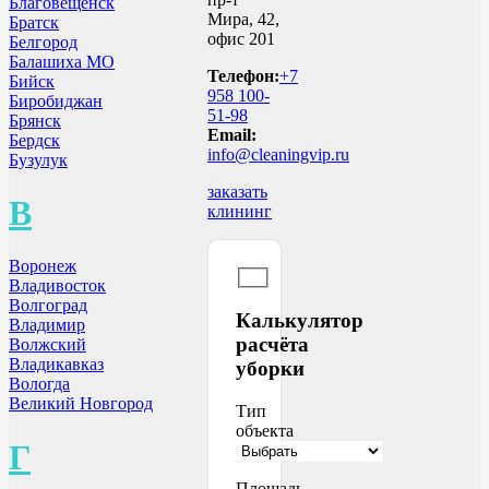
Благовещенск
Мира, 42,
Братск
офис 201
Белгород
Балашиха МО
Телефон:
+7
Бийск
958 100-
Биробиджан
51-98
Брянск
Email:
Бердск
info@cleaningvip.ru
Бузулук
заказать
В
клининг
Воронеж
Владивосток
Волгоград
Калькулятор
Владимир
расчёта
Волжский
Владикавказ
уборки
Вологда
Великий Новгород
Тип
объекта
Г
Площадь