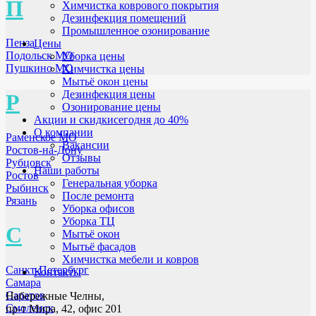
П
Химчистка коврового покрытия
Дезинфекция помещений
Промышленное озонирование
Пенза
Цены
Подольск МО
Уборка цены
Пушкино МО
Химчистка цены
Мытьё окон цены
Дезинфекция цены
Р
Озонирование цены
Акции и скидки
сегодня до 40%
О компании
Раменское МО
Вакансии
Ростов-на-Дону
Отзывы
Рубцовск
Наши работы
Ростов
Генеральная уборка
Рыбинск
После ремонта
Рязань
Уборка офисов
Уборка ТЦ
С
Мытьё окон
Мытьё фасадов
Химчистка мебели и ковров
Санкт-Петербург
Контакты
Самара
Саратов
Набережные Челны,
Смоленск
пр-т Мира, 42, офис 201