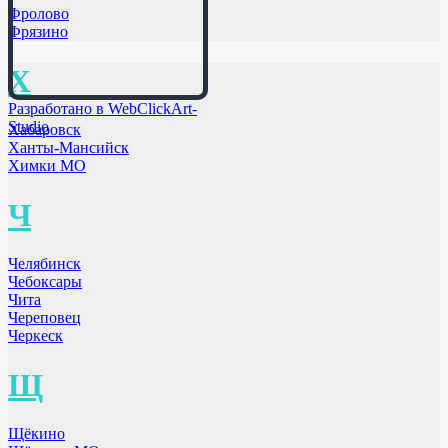
Фролово
Фрязино
Х
Разработано в WebClickArt-
Studio
Хабаровск
Ханты-Мансийск
Химки МО
Ч
Челябинск
Чебоксары
Чита
Череповец
Черкеск
Щ
Щёкино