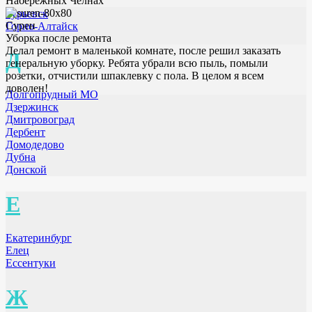
Набережных Челнах
Гурьевск
Сурен
Горно-Алтайск
Уборка после ремонта
Делал ремонт в маленькой комнате, после решил заказать
Д
генеральную уборку. Ребята убрали всю пыль, помыли
розетки, отчистили шпаклевку с пола. В целом я всем
доволен!
Долгопрудный МО
Дзержинск
Дмитровоград
Дербент
Домодедово
Дубна
Донской
Е
Екатеринбург
Елец
Ессентуки
Ж