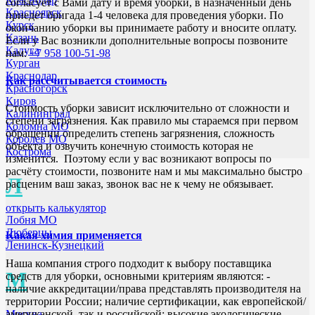
согласует с Вами дату и время уборки, в назначенный день
Красноярск
приедет бригада 1-4 человека для проведения уборки. По
Курск
окончанию уборки вы принимаете работу и вносите оплату.
Казань
Если у Вас возникли дополнительные вопросы позвоните
Калуга
нам:
+7 958 100-51-98
Курган
Краснодар
Как рассчитывается стоимость
Красногорск
Киров
Стоимость уборки зависит исключительно от сложности и
Калининград
степени загрязнения. Как правило мы стараемся при первом
Коломна МО
обращении определить степень загрязнения, сложность
Королев МО
объекта и озвучить конечную стоимость которая не
Кострома
изменится. Поэтому если у вас возникают вопросы по
расчёту стоимости, позвоните нам и мы максимально быстро
Л
расценим ваш заказ, звонок вас не к чему не обязывает.
открыть калькулятор
Лобня МО
Люберцы
Какая химия применяется
Ленинск-Кузнецкий
Наша компания строго подходит к выбору поставщика
М
средств для уборки, основными критериям являются: -
наличие аккредитации/права представлять производителя на
территории России; наличие сертификации, как европейской/
американской, так и российской; высокие экологические
Москва