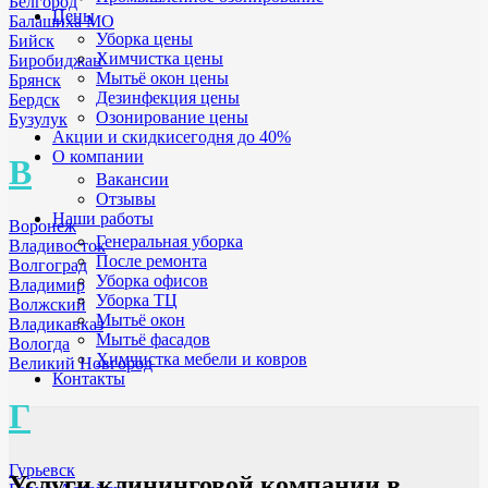
Белгород
Цены
Балашиха МО
Уборка цены
Бийск
Химчистка цены
Биробиджан
Мытьё окон цены
Брянск
Дезинфекция цены
Бердск
Озонирование цены
Бузулук
Акции и скидки
сегодня до 40%
О компании
В
Вакансии
Отзывы
Наши работы
Воронеж
Генеральная уборка
Владивосток
После ремонта
Волгоград
Уборка офисов
Владимир
Уборка ТЦ
Волжский
Мытьё окон
Владикавказ
Мытьё фасадов
Вологда
Химчистка мебели и ковров
Великий Новгород
Контакты
Г
Гурьевск
Услуги клининговой компании
в