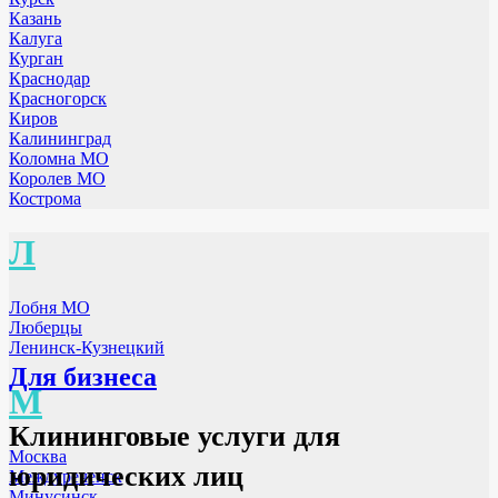
Казань
Калуга
Курган
Краснодар
Красногорск
Киров
Калининград
Коломна МО
Королев МО
Кострома
Л
Лобня МО
Люберцы
Ленинск-Кузнецкий
Для бизнеса
М
Клининговые услуги для
Москва
юридических лиц
Междуреченск
Минусинск