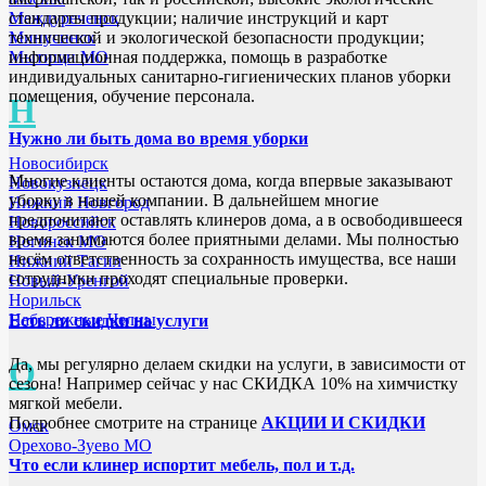
стандарты продукции; наличие инструкций и карт
Междуреченск
технической и экологической безопасности продукции;
Минусинск
информационная поддержка, помощь в разработке
Мытищи МО
индивидуальных санитарно-гигиенических планов уборки
помещения, обучение персонала.
Н
Нужно ли быть дома во время уборки
Новосибирск
Многие клиенты остаются дома, когда впервые заказывают
Новокузнецк
уборку в нашей компании. В дальнейшем многие
Нижний Новгород
предпочитают оставлять клинеров дома, а в освободившееся
Новороссийск
время занимаются более приятными делами. Мы полностью
Ногинск МО
несём ответственность за сохранность имущества, все наши
Нижний Тагил
сотрудники проходят специальные проверки.
Новый-Уренгой
Норильск
Набережные Челны
Есть ли скидки на услуги
О
Да, мы регулярно делаем скидки на услуги, в зависимости от
сезона! Например сейчас у нас СКИДКА 10% на химчистку
мягкой мебели.
Подробнее смотрите на странице
АКЦИИ И СКИДКИ
Омск
Орехово-Зуево МО
Что если клинер испортит мебель, пол и т.д.