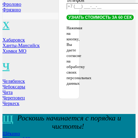
Телефон
Фролово
Фрязино
Х
Нажимая
на
кнопку,
Хабаровск
Вы
Ханты-Мансийск
даете
Химки МО
согласие
на
Ч
обработку
своих
персональных
Челябинск
данных
Чебоксары
Чита
Череповец
Черкеск
Щ
Роскошь начинается с порядка и
чистоты!
Щёкино