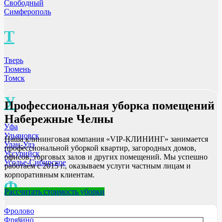
Свободный
Симферополь
Т
Тверь
Тюмень
Томск
У
Профессиональная уборка помещений
Набережные Челны
Уфа
Ульяновск
Наша клининговая компания «VIP-КЛИНИНГ» занимается
Улан-Удэ
профессиональной уборкой квартир, загородных домов,
Уссурийск
офисов, торговых залов и других помещений. Мы успешно
Усолье-Сибирское
работаем с 2015 г., оказываем услуги частным лицам и
корпоративным клиентам.
Ф
Рассчитать стоимость уборки
Фролово
Фрязино