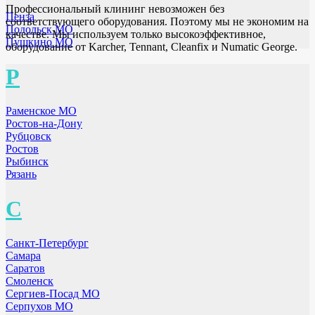
Профессиональный клининг невозможен без
Пенза
соответствующего оборудования. Поэтому мы не экономим на
Подольск МО
качестве. Мы используем только высокоэффективное,
Пушкино МО
оборудование от Karcher, Tennant, Cleanfix и Numatic George.
Р
Раменское МО
Ростов-на-Дону
Рубцовск
Ростов
Рыбинск
Рязань
С
Санкт-Петербург
Самара
Саратов
Смоленск
Сергиев-Посад МО
Серпухов МО