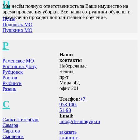
П
Мы несём полную ответственность за Ваше имущество на
время проведения уборки. Все наши сотрудники обучены и
ежемесячно проходят дополнительное обучение.
Пенза
Подольск МО
Пушкино МО
Р
Наши
контакты
Раменское МО
Набережные
Ростов-на-Дону
Челны,
Рубцовск
пр-т
Ростов
Мира, 42,
Рыбинск
офис 201
Рязань
Телефон:
+7
С
958 100-
51-98
Email:
Санкт-Петербург
info@cleaningvip.ru
Самара
Саратов
заказать
Смоленск
клининг