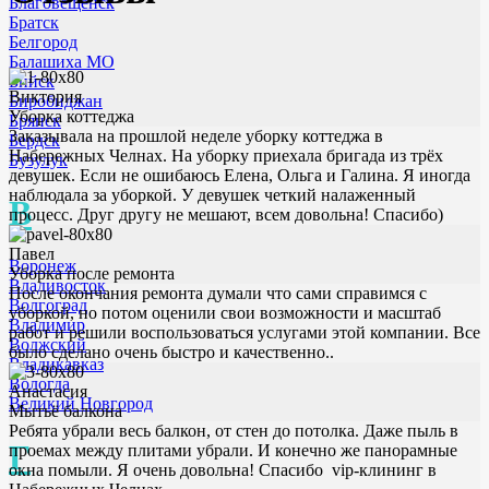
Благовещенск
Братск
Белгород
Балашиха МО
Бийск
Виктория
Биробиджан
Уборка коттеджа
Брянск
Заказывала на прошлой неделе уборку коттеджа в
Бердск
Набережных Челнах. На уборку приехала бригада из трёх
Бузулук
девушек. Если не ошибаюсь Елена, Ольга и Галина. Я иногда
наблюдала за уборкой. У девушек четкий налаженный
В
процесс. Друг другу не мешают, всем довольна! Спасибо)
Павел
Воронеж
Уборка после ремонта
Владивосток
После окончания ремонта думали что сами справимся с
Волгоград
уборкой, но потом оценили свои возможности и масштаб
Владимир
работ и решили воспользоваться услугами этой компании. Все
Волжский
было сделано очень быстро и качественно..
Владикавказ
Вологда
Анастасия
Великий Новгород
Мытьё балкона
Ребята убрали весь балкон, от стен до потолка. Даже пыль в
Г
проемах между плитами убрали. И конечно же панорамные
окна помыли. Я очень довольна! Спасибо vip-клининг в