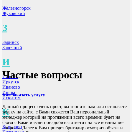
Железногорск
Жуковский
З
Заринск
Заречный
И
Частые вопросы
Ижевск
Иркутск
Иваново
Ишим
Как заказать услугу
Искитим
Данный процесс очень прост, вы звоните нам или оставляете
К
заявку на сайте, с Вами свяжется Ваш персональный
менеджер который на протяжении всего времени будет на
связи с Вами и если понадобится ответит на все возникшие
Кемерово
вопросы. Далее к Вам приедет бригадир осмотрит объект и
Краснодар