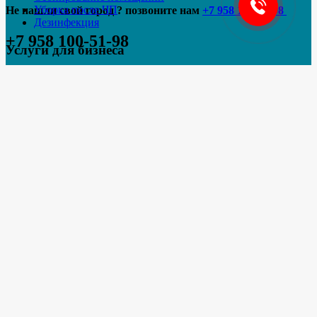
Уборка после ЧП
Не нашли свой город ? позвоните нам
+7 958 100-51-98
Дезинфекция
+7 958 100-51-98
Услуги для бизнеса
Уборка офисов
Уборка торговых центров
Мытьё окон и фасадов
Химчистка коврового покрытия
Дезинфекция помещений
Промышленное озонирование
Наши контакты
Набережные Челны,
пр-т Мира, 42, офис 201
+7 958 100-51-98
info@cleaningvip.ru
© "VIP-Клининг"
Все права защищены. Используя информацию с сайта
ссылка на источник обязательна. Сайт не является публичной офертой.
Администратор сайта: info@cleaningvip.ru