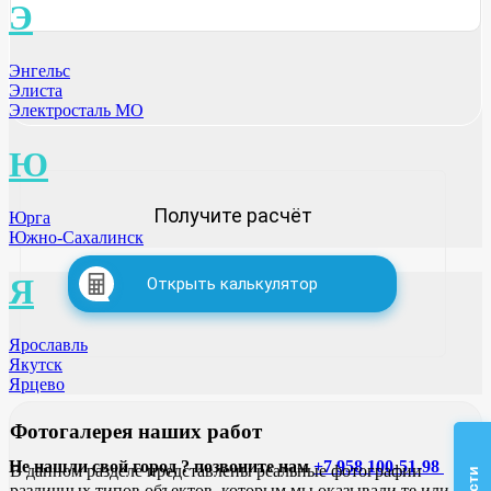
Э
Энгельс
Элиста
Электросталь МО
Ю
Получите расчёт
Юрга
Южно-Сахалинск
Я
Открыть калькулятор
Ярославль
Якутск
Ярцево
Фотогалерея
наших работ
Не нашли свой город ? позвоните нам
+7 958 100-51-98
В данном разделе представлены реальные фотографии
различных типов объектов, которым мы оказывали те или