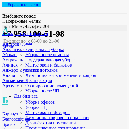
Набережные Челны
Выберите город
Набережные Челны,
пр-т Мира, 42, офис 201
А
+7 958 100-51-98
калькулятор стоимости
Ежедневно: с 08-00 до 21-00
Для дома
Ангарск
Меню
Генеральная уборка
Архангельск
Уборка после ремонта
Абакан
Поддерживающая уборка
Астрахань
Мытьё окон и балконов
Ачинск
Мытье потолков
Анжеро-Судженск
Химчистка мягкой мебели и ковров
Анапа
Дезинфекция
Альметьевск
Озонирование помещений
Арзамас
Уборка после ЧП
Для бизнеса
Б
Уборка офисов
Уборка ТЦ
Мытьё окон и фасадов
Барнаул
Химчистка коврового покрытия
Благовещенск
Дезинфекция помещений
Братск
Промышленное озонирование