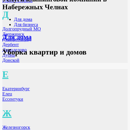
Горно-Алтайск
Набережных Челнах
Д
Для дома
Для бизнеса
Долгопрудный МО
Дзержинск
Для дома
Дмитровоград
Дербент
Домодедово
Уборка квартир и домов
Дубна
Донской
Е
Екатеринбург
Елец
Ессентуки
Ж
Железногорск