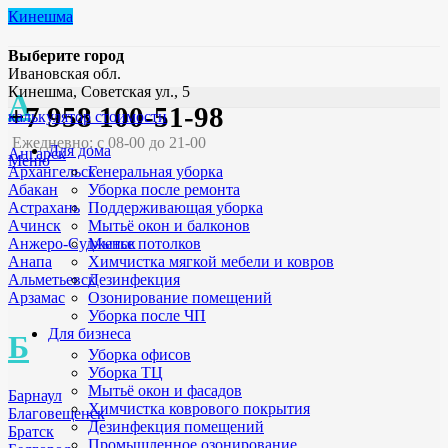
Кинешма
Выберите город
Ивановская обл.
Кинешма, Советская ул., 5
А
+7 958 100-51-98
калькулятор стоимости
Ежедневно: с 08-00 до 21-00
Для дома
Ангарск
Меню
Генеральная уборка
Архангельск
Уборка после ремонта
Абакан
Поддерживающая уборка
Астрахань
Мытьё окон и балконов
Ачинск
Мытье потолков
Анжеро-Судженск
Химчистка мягкой мебели и ковров
Анапа
Дезинфекция
Альметьевск
Озонирование помещений
Арзамас
Уборка после ЧП
Для бизнеса
Б
Уборка офисов
Уборка ТЦ
Мытьё окон и фасадов
Барнаул
Химчистка коврового покрытия
Благовещенск
Дезинфекция помещений
Братск
Промышленное озонирование