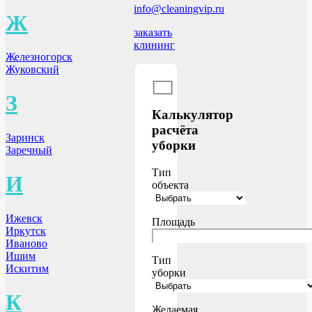
info@cleaningvip.ru
Ж
заказать
клининг
Железногорск
Жуковский
З
Калькулятор
расчёта
Заринск
уборки
Заречный
Тип
И
объекта
Ижевск
Площадь
Иркутск
Иваново
Ишим
Тип
Искитим
уборки
К
Желаемая