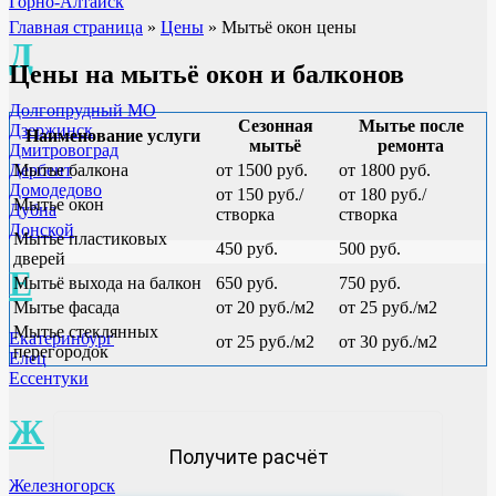
Горно-Алтайск
Главная страница
»
Цены
»
Мытьё окон цены
Д
Цены на мытьё окон и балконов
Долгопрудный МО
Сезонная
Мытье после
Дзержинск
Наименование услуги
мытьё
ремонта
Дмитровоград
Дербент
Мытье балкона
от 1500 руб.
от 1800 руб.
Домодедово
от 150 руб./
от 180 руб./
Мытье окон
Дубна
створка
створка
Донской
Мытье пластиковых
450 руб.
500 руб.
дверей
Е
Мытьё выхода на балкон
650 руб.
750 руб.
Мытье фасада
от 20 руб./м2
от 25 руб./м2
Мытье стеклянных
Екатеринбург
от 25 руб./м2
от 30 руб./м2
перегородок
Елец
Ессентуки
Ж
Получите расчёт
Железногорск