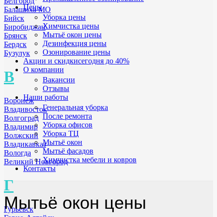
Белгород
Цены
Балашиха МО
Уборка цены
Бийск
Химчистка цены
Биробиджан
Мытьё окон цены
Брянск
Дезинфекция цены
Бердск
Озонирование цены
Бузулук
Акции и скидки
сегодня до 40%
О компании
В
Вакансии
Отзывы
Наши работы
Воронеж
Генеральная уборка
Владивосток
После ремонта
Волгоград
Уборка офисов
Владимир
Уборка ТЦ
Волжский
Мытьё окон
Владикавказ
Мытьё фасадов
Вологда
Химчистка мебели и ковров
Великий Новгород
Контакты
Г
Мытьё окон цены
Гурьевск