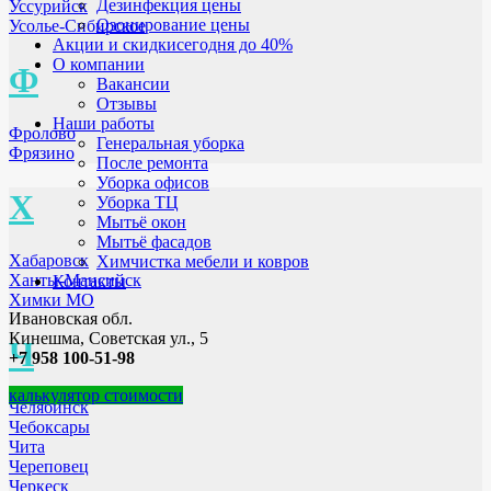
Дезинфекция цены
Уссурийск
Озонирование цены
Усолье-Сибирское
Акции и скидки
сегодня до 40%
О компании
Ф
Вакансии
Отзывы
Наши работы
Фролово
Генеральная уборка
Фрязино
После ремонта
Уборка офисов
Х
Уборка ТЦ
Мытьё окон
Мытьё фасадов
Хабаровск
Химчистка мебели и ковров
Ханты-Мансийск
Контакты
Химки МО
Ивановская обл.
Кинешма, Советская ул., 5
Ч
+7 958 100-51-98
калькулятор стоимости
Челябинск
Чебоксары
Чита
Череповец
Черкеск