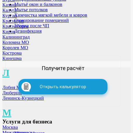
Мытьё окон и балконов
Казань
Мытье потолков
Калуга
Химчистка мягкой мебели и ковров
Курган
Озонирование помещений
Краснодар
Уборка после ЧП
Красногорск
Дезинфекция
Киров
Калининград
Коломна МО
Королев МО
Кострома
Кинешма
Получите расчёт
Л
Открыть калькулятор
Лобня МО
Люберцы
Ленинск-Кузнецкий
М
Услуги для бизнеса
Москва
Междуреченск