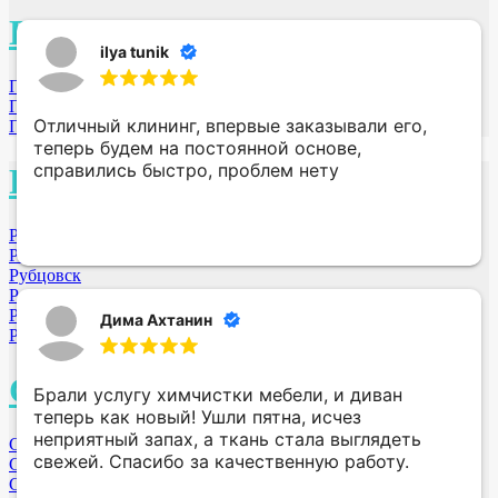
П
ilya tunik
Пенза
Подольск МО
Отличный клининг, впервые заказывали его,
Пушкино МО
теперь будем на постоянной основе,
справились быстро, проблем нету
Р
Раменское МО
Ростов-на-Дону
Рубцовск
Ростов
Рыбинск
Дима Ахтанин
Рязань
С
Брали услугу химчистки мебели, и диван
теперь как новый! Ушли пятна, исчез
неприятный запах, а ткань стала выглядеть
Санкт-Петербург
свежей. Спасибо за качественную работу.
Самара
Саратов