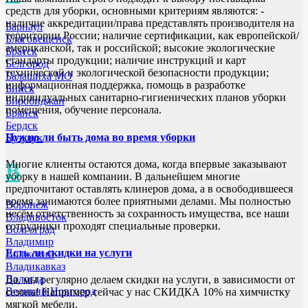
средств для уборки, основными критериям являются: -
наличие аккредитации/права представлять производителя на
Барнаул
территории России; наличие сертификации, как европейской/
Благовещенск
американской, так и российской; высокие экологические
Братск
стандарты продукции; наличие инструкций и карт
Белгород
технической и экологической безопасности продукции;
Балашиха МО
информационная поддержка, помощь в разработке
Бийск
индивидуальных санитарно-гигиенических планов уборки
Биробиджан
помещения, обучение персонала.
Брянск
Бердск
Нужно ли быть дома во время уборки
Бузулук
Многие клиенты остаются дома, когда впервые заказывают
В
уборку в нашей компании. В дальнейшем многие
предпочитают оставлять клинеров дома, а в освободившееся
время занимаются более приятными делами. Мы полностью
Воронеж
несём ответственность за сохранность имущества, все наши
Владивосток
сотрудники проходят специальные проверки.
Волгоград
Владимир
Есть ли скидки на услуги
Волжский
Владикавказ
Вологда
Да, мы регулярно делаем скидки на услуги, в зависимости от
Великий Новгород
сезона! Например сейчас у нас СКИДКА 10% на химчистку
мягкой мебели.