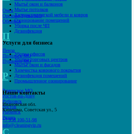
Мытьё окон и балконов
Мытье потолков
Омск
Химчистка мягкой мебели и ковров
Орехово-Зуево МО
Озонирование помещений
Обнинск
Уборка после ЧП
Дезинфекция
П
Услуги для бизнеса
Пенза
Уборка офисов
Подольск МО
Уборка торговых центров
Пушкино МО
Мытьё окон и фасадов
Химчистка коврового покрытия
Р
Дезинфекция помещений
Промышленное озонирование
Раменское МО
Наши контакты
Ростов-на-Дону
Рубцовск
Ивановская обл.
Ростов
Кинешма, Советская ул., 5
Рыбинск
Рязань
+7 958 100-51-98
info@cleaningvip.ru
С