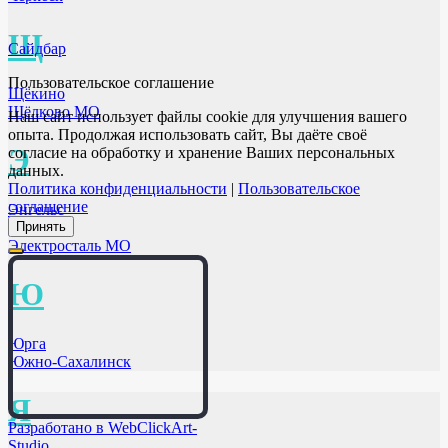
Щ
Сайдбар
Пользовательское соглашение
Щёкино
Щёлково МО
Наш сайт использует файлы cookie для улучшения вашего
опыта. Продолжая использовать сайт, Вы даёте своё
Э
согласие на обработку и хранение Ваших персональных
данных.
Политика конфиденциальности
|
Пользовательское
соглашение
Энгельс
Принять
Элиста
Электросталь МО
Ю
Юрга
Южно-Сахалинск
Я
Разработано в WebClickArt-
Studio