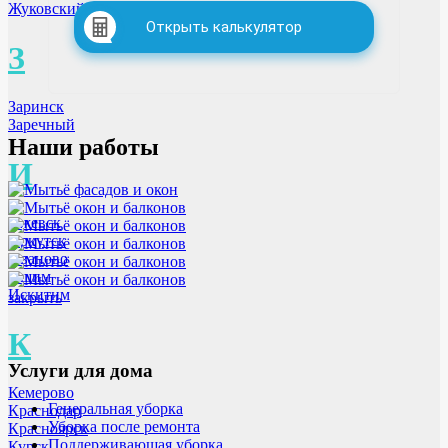
Жуковский
Открыть калькулятор
З
Заринск
Заречный
Наши работы
И
Ижевск
Иркутск
Иваново
Ишим
Искитим
закрыть
К
Услуги для дома
Кемерово
Генеральная уборка
Краснодар
Уборка после ремонта
Красноярск
Поддерживающая уборка
Курск