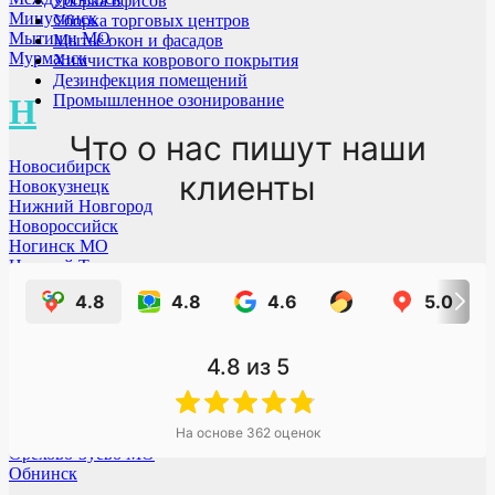
Уборка офисов
Минусинск
Уборка торговых центров
Мытищи МО
Мытьё окон и фасадов
Мурманск
Химчистка коврового покрытия
Дезинфекция помещений
Промышленное озонирование
Н
Что о нас пишут наши
Новосибирск
клиенты
Новокузнецк
Нижний Новгород
Новороссийск
Ногинск МО
Нижний Тагил
Новый-Уренгой
4.8
4.8
4.6
5.0
Норильск
Набережные Челны
4.8
из 5
О
Омск
На основе
362
оценок
Орехово-Зуево МО
Обнинск