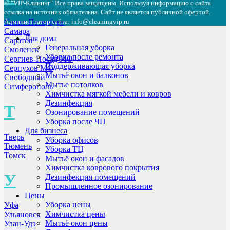
© "VIP-Клининг"
Все права защищены. Используя информацию с сайта
ссылка на источник обязательна. Сайт не является публичной офертой.
Санкт-Петербург
Администратор сайта: info@cleaningvip.ru
Самара
Для дома
Саратов
Генеральная уборка
Смоленск
Уборка после ремонта
Сергиев-Посад МО
Поддерживающая уборка
Серпухов МО
Мытьё окон и балконов
Свободный
Мытье потолков
Симферополь
Химчистка мягкой мебели и ковров
Дезинфекция
Т
Озонирование помещений
Уборка после ЧП
Для бизнеса
Тверь
Уборка офисов
Тюмень
Уборка ТЦ
Томск
Мытьё окон и фасадов
Химчистка коврового покрытия
У
Дезинфекция помещений
Промышленное озонирование
Цены
Уборка цены
Уфа
Химчистка цены
Ульяновск
Мытьё окон цены
Улан-Удэ