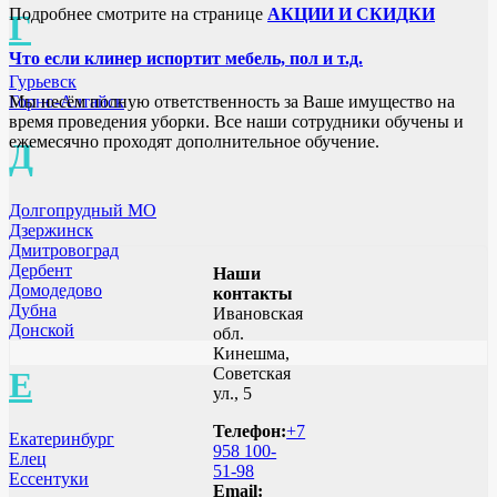
Подробнее смотрите на странице
АКЦИИ И СКИДКИ
Г
Что если клинер испортит мебель, пол и т.д.
Гурьевск
Мы несём полную ответственность за Ваше имущество на
Горно-Алтайск
время проведения уборки. Все наши сотрудники обучены и
ежемесячно проходят дополнительное обучение.
Д
Долгопрудный МО
Дзержинск
Дмитровоград
Дербент
Наши
Домодедово
контакты
Дубна
Ивановская
Донской
обл.
Кинешма,
Советская
Е
ул., 5
Телефон:
+7
Екатеринбург
958 100-
Елец
51-98
Ессентуки
Email: