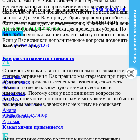
заявку на сайте, с Вами свяжется Ваш персональный
менеджер который на протяжении всего времени будет на
Не нашли свой город ? позвоните нам
+7 958 100-51-98
связи с Вами и если понадобится ответит на все возникшие
Калькулятор стоимости
вопросы. Далее к Вам приедет бригадир осмотрит объект и
Федеральная клининговая компания VIP-КЛИНИНГ
согласует с Вами дату и время уборки, в назначенный день
мы онлайн, напишите нам:
приедет бригада 1-4 человека для проведения уборки. По
Кинешма
окончанию уборки вы принимаете работу и вносите оплату.
Если у Вас возникли дополнительные вопросы позвоните
Выберите город
нам:
+7 958 100-51-98
А
Как рассчитывается стоимость
Стоимость уборки зависит исключительно от сложности и
степени загрязнения. Как правило мы стараемся при первом
Ангарск
обращении определить степень загрязнения, сложность
Архангельск
объекта и озвучить конечную стоимость которая не
Абакан
изменится. Поэтому если у вас возникают вопросы по
Астрахань
расчёту стоимости, позвоните нам и мы максимально быстро
Ачинск
расценим ваш заказ, звонок вас не к чему не обязывает.
Анжеро-Судженск
Анапа
открыть калькулятор
Альметьевск
Арзамас
Какая химия применяется
Б
Наша компания строго подходит к выбору поставщика