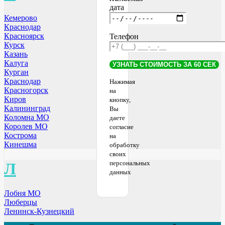
дата
Кемерово
Краснодар
Красноярск
Телефон
Курск
Казань
Калуга
Курган
Краснодар
Нажимая
Красногорск
на
Киров
кнопку,
Калининград
Вы
Коломна МО
даете
Королев МО
согласие
Кострома
на
Кинешма
обработку
своих
персональных
Л
данных
Лобня МО
Люберцы
Ленинск-Кузнецкий