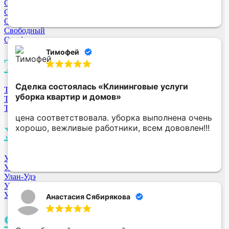
Смоленск
Сергиев-Посад МО
Серпухов МО
Свободный
Симферополь
Тимофей
Т
Сделка состоялась
«Клининговые услуги
Тверь
уборка квартир и домов»
Тюмень
Томск
цена соответствовала. уборка выполнена очень
хорошо, вежливые работники, всем дововлен!!!
У
Уфа
Ульяновск
Улан-Удэ
Уссурийск
Усолье-Сибирское
Анастасия Сябирякова
Ф