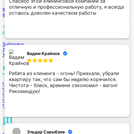
Спасибо этой клининговой компании за
отличную и профессиональную работу, я всегда
Фролово
остаюсь доволен качеством работы
Фрязино
Х
Хабаровск
Ханты-Мансийск
Вадим Крайнов
Химки МО
Ч
Ребята из клининга - огонь! Приехали, убрали
квартиру так, что сам бы неделю корячился.
Челябинск
Чистота - блеск, времени сэкономил - вагон!
Чебоксары
Рекомендую!
Чита
Череповец
Черкеск
Щ
Эльдар Сарыбаев