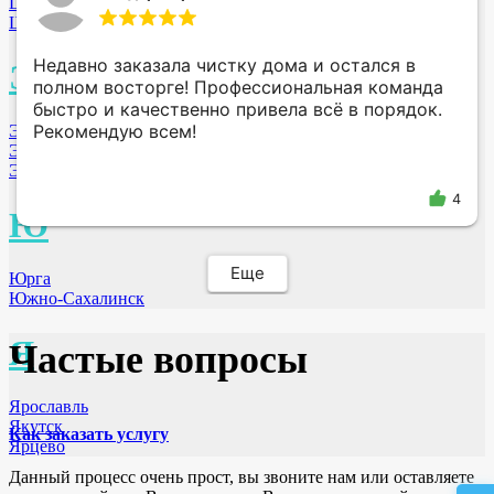
Щёкино
Щёлково МО
Недавно заказала чистку дома и остался в
Э
полном восторге! Профессиональная команда
быстро и качественно привела всё в порядок.
Рекомендую всем!
Энгельс
Элиста
Электросталь МО
4
Ю
Еще
Юрга
Южно-Сахалинск
Я
Частые вопросы
Ярославль
Якутск
Как заказать услугу
Ярцево
Данный процесс очень прост, вы звоните нам или оставляете