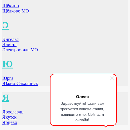
Щёкино
Щёлково МО
Э
Энгельс
Элиста
Электросталь МО
Ю
Юрга
Южно-Сахалинск
Я
Олеся
Здравствуйте! Если вам
требуется консультация,
Ярославль
напишите мне. Сейчас я
Якутск
онлайн!
Ярцево