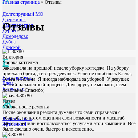
Главная страница
»
Отзывы
Долгопрудный МО
Дзержинск
Отзывы
Дмитровоград
Дербент
Домодедово
Дубна
Донской
Виктория
Е
Уборка коттеджа
Заказывала на прошлой неделе уборку коттеджа. На уборку
приехала бригада из трёх девушек. Если не ошибаюсь Елена,
Екатеринбург
Ольга и Галина. Я иногда наблюдала за уборкой. У девушек
Елец
четкий налаженный процесс. Друг другу не мешают, всем
Ессентуки
довольна! Спасибо)
Ж
Павел
Уборка после ремонта
После окончания ремонта думали что сами справимся с
уборкой, но потом оценили свои возможности и масштаб
Железногорск
работ и решили воспользоваться услугами этой компании. Все
Жуковский
было сделано очень быстро и качественно..