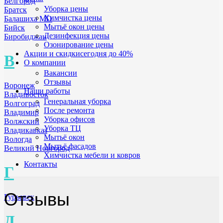
Белгород
Уборка цены
Братск
Химчистка цены
Балашиха МО
Мытьё окон цены
Бийск
Дезинфекция цены
Биробиджан
Озонирование цены
Акции и скидки
сегодня до 40%
В
О компании
Вакансии
Отзывы
Воронеж
Наши работы
Владивосток
Генеральная уборка
Волгоград
После ремонта
Владимир
Уборка офисов
Волжский
Уборка ТЦ
Владикавказ
Мытьё окон
Вологда
Мытьё фасадов
Великий Новгород
Химчистка мебели и ковров
Контакты
Г
Отзывы
Гурьевск
Д