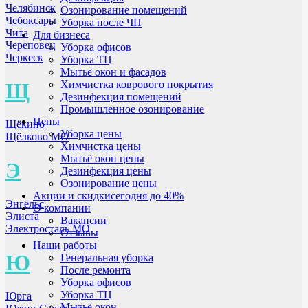
Челябинск
Озонирование помещений
Чебоксары
Уборка после ЧП
Чита
Для бизнеса
Череповец
Уборка офисов
Черкеск
Уборка ТЦ
Мытьё окон и фасадов
Щ
Химчистка коврового покрытия
Дезинфекция помещений
Промышленное озонирование
Цены
Щёкино
Уборка цены
Щёлково МО
Химчистка цены
Мытьё окон цены
Э
Дезинфекция цены
Озонирование цены
Акции и скидки
сегодня до 40%
Энгельс
О компании
Элиста
Вакансии
Электросталь МО
Отзывы
Наши работы
Ю
Генеральная уборка
После ремонта
Уборка офисов
Уборка ТЦ
Юрга
Мытьё окон