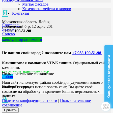
Южно-Сахалинск
Мытьё фасадов
Химчистка мебели и ковров
Я
Контакты
Московская область, Лобня,
Ярославль
Лобненский б-р, 12 офис-201
Якутск
+7 958 100-51-98
Ярцево
калькулятор стоимости
Не нашли свой город ? позвоните нам
+7 958 100-51-98
Калькулятор стоимости
Клининговая компания VIP-Клининг.
Официальный сайт
компании.
мы онлайн, напишите нам:
Пользовательское соглашение
Лобня
Наш сайт использует файлы cookie для улучшения вашего
Выберите город
опыта. Продолжая использовать сайт, Вы даёте своё
согласие на обработку и хранение Ваших персональных
данных.
А
Политика конфиденциальности
|
Пользовательское
соглашение
Принять
Ангарск