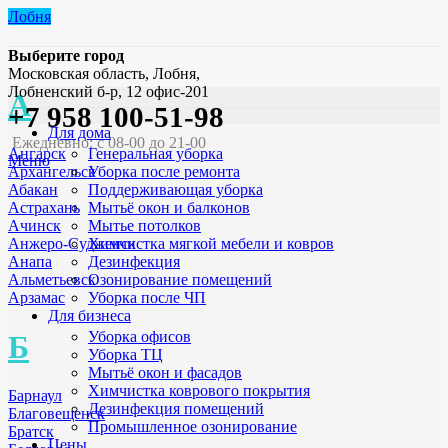
Лобня
Выберите город
Московская область, Лобня,
Лобненский б-р, 12 офис-201
А
+7 958 100-51-98
Для дома
Ежедневно: с 08-00 до 21-00
Генеральная уборка
Ангарск
Меню
Уборка после ремонта
Архангельск
Поддерживающая уборка
Абакан
Мытьё окон и балконов
Астрахань
Мытье потолков
Ачинск
Химчистка мягкой мебели и ковров
Анжеро-Судженск
Дезинфекция
Анапа
Озонирование помещений
Альметьевск
Уборка после ЧП
Арзамас
Для бизнеса
Уборка офисов
Б
Уборка ТЦ
Мытьё окон и фасадов
Химчистка коврового покрытия
Барнаул
Дезинфекция помещений
Благовещенск
Промышленное озонирование
Братск
Цены