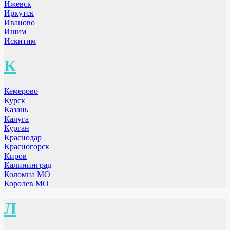
Ижевск
Иркутск
Иваново
Ишим
Искитим
К
Кемерово
Курск
Казань
Калуга
Курган
Краснодар
Красногорск
Киров
Калининград
Коломна МО
Королев МО
Л