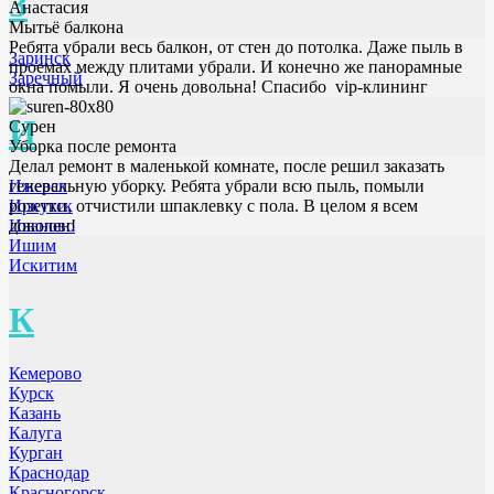
З
Анастасия
Мытьё балкона
Ребята убрали весь балкон, от стен до потолка. Даже пыль в
Заринск
проемах между плитами убрали. И конечно же панорамные
Заречный
окна помыли. Я очень довольна! Спасибо vip-клининг
И
Сурен
Уборка после ремонта
Делал ремонт в маленькой комнате, после решил заказать
генеральную уборку. Ребята убрали всю пыль, помыли
Ижевск
розетки, отчистили шпаклевку с пола. В целом я всем
Иркутск
доволен!
Иваново
Ишим
Искитим
К
Кемерово
Курск
Казань
Калуга
Курган
Краснодар
Красногорск