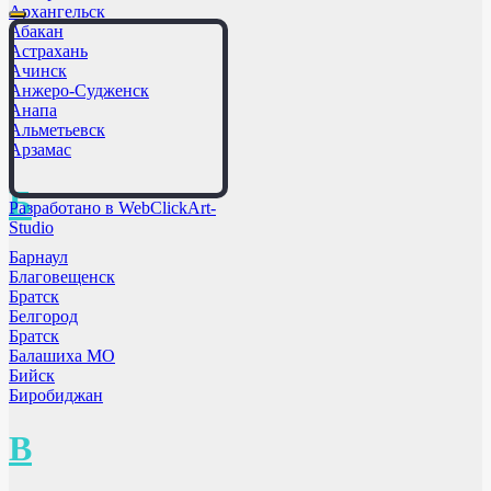
Архангельск
Абакан
Астрахань
Ачинск
Анжеро-Судженск
Анапа
Альметьевск
Арзамас
Б
Разработано в WebClickArt-
Studio
Барнаул
Благовещенск
Братск
Белгород
Братск
Балашиха МО
Бийск
Биробиджан
В