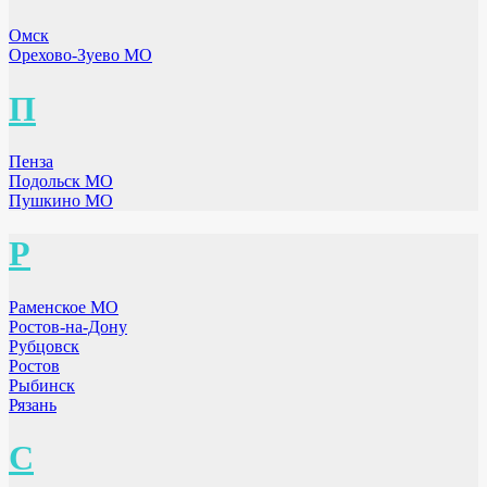
Омск
Орехово-Зуево МО
П
Пенза
Подольск МО
Пушкино МО
Р
Раменское МО
Ростов-на-Дону
Рубцовск
Ростов
Рыбинск
Рязань
С