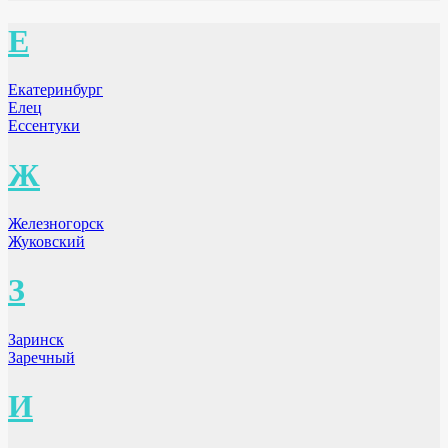
Е
Екатеринбург
Елец
Ессентуки
Ж
Железногорск
Жуковский
З
Заринск
Заречный
И