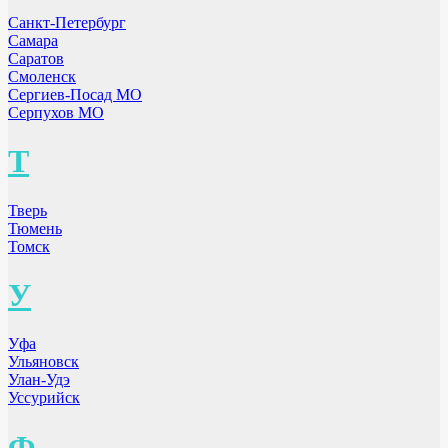
Санкт-Петербург
Самара
Саратов
Смоленск
Сергиев-Посад МО
Серпухов МО
Т
Тверь
Тюмень
Томск
У
Уфа
Ульяновск
Улан-Удэ
Уссурийск
Ф