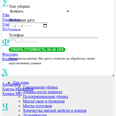
У
Тип уборки
Уфа
Ульяновск
Желаемая дата
Улан-Удэ
Уссурийск
Телефон
Ф
Фролово
Нажимая на кнопку, Вы даете согласие на обработку своих
Фрязино
персональных данных
Х
Для дома
Хабаровск
Генеральная уборка
Ханты-Мансийск
Уборка после ремонта
Химки МО
Поддерживающая уборка
Мытьё окон и балконов
Ч
Мытье потолков
Химчистка мягкой мебели и ковров
Дезинфекция