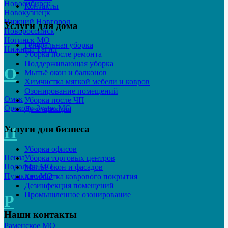
Новосибирск
Контакты
Новокузнецк
Нижний Новгород
Услуги для дома
Новороссийск
Ногинск МО
Генеральная уборка
Нижний Тагил
Уборка после ремонта
Поддерживающая уборка
О
Мытьё окон и балконов
Химчистка мягкой мебели и ковров
Озонирование помещений
Омск
Уборка после ЧП
Орехово-Зуево МО
Дезинфекция
П
Услуги для бизнеса
Уборка офисов
Пенза
Уборка торговых центров
Подольск МО
Мытьё окон и фасадов
Пушкино МО
Химчистка коврового покрытия
Дезинфекция помещений
Промышленное озонирование
Р
Наши контакты
Раменское МО