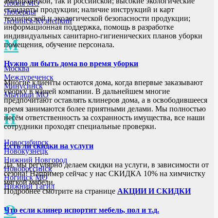
американской, так и российской; высокие экологические
Лобня МО
стандарты продукции; наличие инструкций и карт
Люберцы
технической и экологической безопасности продукции;
Ленинск-Кузнецкий
информационная поддержка, помощь в разработке
индивидуальных санитарно-гигиенических планов уборки
М
помещения, обучение персонала.
Нужно ли быть дома во время уборки
Москва
Междуреченск
Многие клиенты остаются дома, когда впервые заказывают
Минусинск
уборку в нашей компании. В дальнейшем многие
Мытищи МО
предпочитают оставлять клинеров дома, а в освободившееся
время занимаются более приятными делами. Мы полностью
Н
несём ответственность за сохранность имущества, все наши
сотрудники проходят специальные проверки.
Новосибирск
Есть ли скидки на услуги
Новокузнецк
Нижний Новгород
Да, мы регулярно делаем скидки на услуги, в зависимости от
Новороссийск
сезона! Например сейчас у нас СКИДКА 10% на химчистку
Ногинск МО
мягкой мебели.
Нижний Тагил
Подробнее смотрите на странице
АКЦИИ И СКИДКИ
О
Что если клинер испортит мебель, пол и т.д.