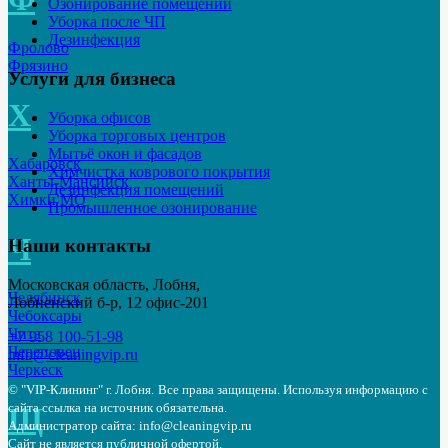
Озонирование помещений
Уборка после ЧП
Дезинфекция
Фролово
Фрязино
Услуги для бизнеса
Х
Уборка офисов
Уборка торговых центров
Мытьё окон и фасадов
Хабаровск
Химчистка коврового покрытия
Ханты-Мансийск
Дезинфекция помещений
Химки МО
Промышленное озонирование
Ч
Наши контакты
Московская область, Лобня,
Челябинск
Лобненский б-р, 12 офис-201
Чебоксары
Чита
+7 958 100-51-98
Череповец
info@cleaningvip.ru
Черкеск
© "VIP-Клининг" г. Лобня.
Все права защищены. Используя информацию с
сайта ссылка на источник обязательна.
Щ
Администратор сайта: info@cleaningvip.ru
Сайт не является публичной офертой.