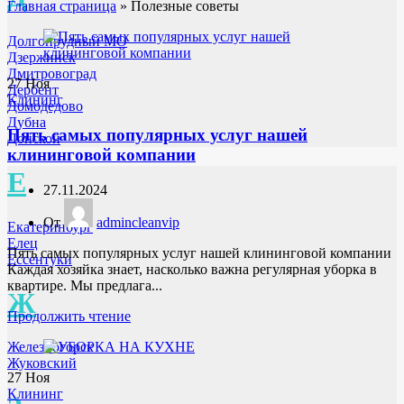
Главная страница
»
Полезные советы
Долгопрудный МО
Дзержинск
Дмитровоград
27
Ноя
Дербент
Клининг
Домодедово
Дубна
Пять самых популярных услуг нашей
Донской
клининговой компании
Е
27.11.2024
От
admincleanvip
Екатеринбург
Елец
Пять самых популярных услуг нашей клининговой компании
Ессентуки
Каждая хозяйка знает, насколько важна регулярная уборка в
квартире. Мы предлага...
Ж
Продолжить чтение
Железногорск
Жуковский
27
Ноя
Клининг