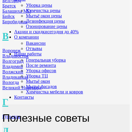
Белгород
Уборка цены
Братск
Химчистка цены
Балашиха МО
Мытьё окон цены
Бийск
Дезинфекция цены
Биробиджан
Озонирование цены
Акции и скидки
сегодня до 40%
В
О компании
Вакансии
Отзывы
Воронеж
Наши работы
Владивосток
Генеральная уборка
Волгоград
После ремонта
Владимир
Уборка офисов
Волжский
Уборка ТЦ
Владикавказ
Мытьё окон
Вологда
Мытьё фасадов
Великий Новгород
Химчистка мебели и ковров
Контакты
Г
Полезные советы
Гурьевск
Д