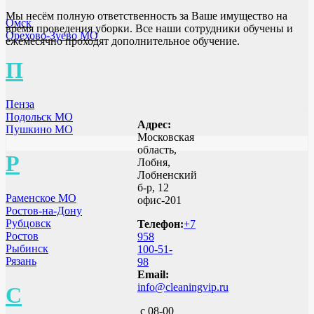
Мы несём полную ответственность за Ваше имущество на
Омск
время проведения уборки. Все наши сотрудники обучены и
Орехово-Зуево МО
ежемесячно проходят дополнительное обучение.
П
Пенза
Подольск МО
Адрес:
Пушкино МО
Московская
область,
Р
Лобня,
Лобненский
б-р, 12
Раменское МО
офис-201
Ростов-на-Дону
Рубцовск
Телефон:
+7
Ростов
958
Рыбинск
100-51-
Рязань
98
Email:
info@cleaningvip.ru
С
с 08-00