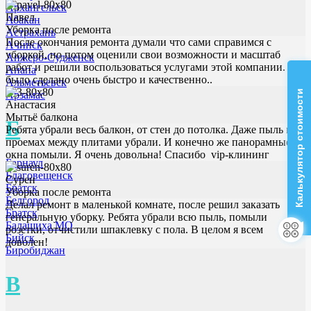
Архангельск
Павел
Абакан
Уборка после ремонта
Астрахань
После окончания ремонта думали что сами справимся с
Ачинск
уборкой, но потом оценили свои возможности и масштаб
Анжеро-Судженск
работ и решили воспользоваться услугами этой компании. Все
Анапа
было сделано очень быстро и качественно..
Альметьевск
Калькулятор стоимости
Арзамас
Анастасия
Мытьё балкона
Б
Ребята убрали весь балкон, от стен до потолка. Даже пыль в
проемах между плитами убрали. И конечно же панорамные
окна помыли. Я очень довольна! Спасибо vip-клининг
Барнаул
Благовещенск
Сурен
Братск
Уборка после ремонта
Белгород
Делал ремонт в маленькой комнате, после решил заказать
Братск
генеральную уборку. Ребята убрали всю пыль, помыли
Балашиха МО
розетки, отчистили шпаклевку с пола. В целом я всем
Бийск
доволен!
Биробиджан
В