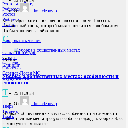
25.11.2024
Ростов-на-Дону
Рубцовск
От
admincleanvip
Ростов
Рыбинск
Как предотвратить появление плесени в доме Плесень –
Рязань
неприятный гость, который может появиться в любом доме.
Чтобы защитить своё жилищ...
С
Продолжить чтение
Санкт-Петербург
Самара
25
Ноя
Саратов
Клининг
Смоленск
Сергиев-Посад МО
Уборка в общественных местах: особенности и
Серпухов МО
сложности
Т
25.11.2024
От
admincleanvip
Тверь
Тюмень
Уборка в общественных местах: особенности и сложности
Томск
Общественные места требуют особого подхода к уборке. Здесь
важно учесть множеств...