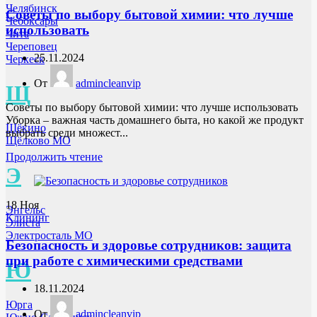
Челябинск
Советы по выбору бытовой химии: что лучше
Чебоксары
использовать
Чита
Череповец
25.11.2024
Черкеск
От
admincleanvip
Щ
Советы по выбору бытовой химии: что лучше использовать
Уборка – важная часть домашнего быта, но какой же продукт
Щёкино
выбрать среди множест...
Щёлково МО
Продолжить чтение
Э
18
Ноя
Энгельс
Клининг
Элиста
Электросталь МО
Безопасность и здоровье сотрудников: защита
при работе с химическими средствами
Ю
18.11.2024
Юрга
От
admincleanvip