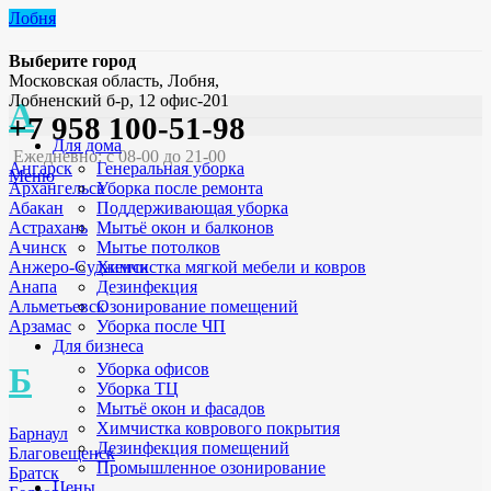
Лобня
Выберите город
Московская область, Лобня,
Лобненский б-р, 12 офис-201
А
+7 958 100-51-98
Для дома
Ежедневно: с 08-00 до 21-00
Генеральная уборка
Ангарск
Меню
Уборка после ремонта
Архангельск
Поддерживающая уборка
Абакан
Мытьё окон и балконов
Астрахань
Мытье потолков
Ачинск
Химчистка мягкой мебели и ковров
Анжеро-Судженск
Дезинфекция
Анапа
Озонирование помещений
Альметьевск
Уборка после ЧП
Арзамас
Для бизнеса
Уборка офисов
Б
Уборка ТЦ
Мытьё окон и фасадов
Химчистка коврового покрытия
Барнаул
Дезинфекция помещений
Благовещенск
Промышленное озонирование
Братск
Цены