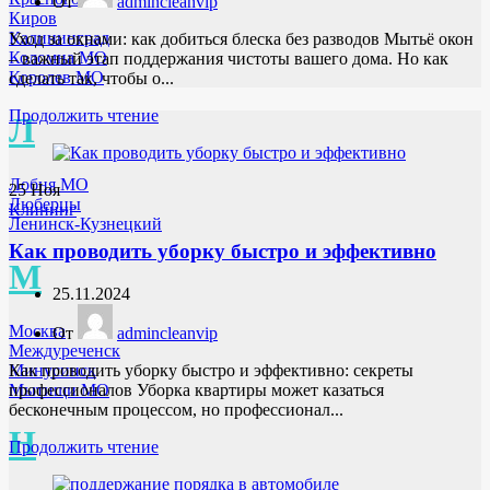
От
admincleanvip
Киров
Калининград
Уход за окнами: как добиться блеска без разводов Мытьё окон
Коломна МО
– важный этап поддержания чистоты вашего дома. Но как
Королев МО
сделать так, чтобы о...
Продолжить чтение
Л
Лобня МО
25
Ноя
Люберцы
Клининг
Ленинск-Кузнецкий
Как проводить уборку быстро и эффективно
М
25.11.2024
Москва
От
admincleanvip
Междуреченск
Минусинск
Как проводить уборку быстро и эффективно: секреты
Мытищи МО
профессионалов Уборка квартиры может казаться
бесконечным процессом, но профессионал...
Н
Продолжить чтение