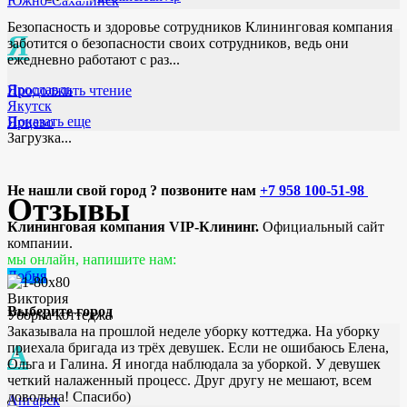
Южно-Сахалинск
Безопасность и здоровье сотрудников Клининговая компания
Я
заботится о безопасности своих сотрудников, ведь они
ежедневно работают с раз...
Ярославль
Продолжить чтение
Якутск
Показать еще
Ярцево
Загрузка...
Не нашли свой город ? позвоните нам
+7 958 100-51-98
Отзывы
Клининговая компания VIP-Клининг.
Официальный сайт
компании.
мы онлайн, напишите нам:
Лобня
Виктория
Выберите город
Уборка коттеджа
Заказывала на прошлой неделе уборку коттеджа. На уборку
А
приехала бригада из трёх девушек. Если не ошибаюсь Елена,
Ольга и Галина. Я иногда наблюдала за уборкой. У девушек
четкий налаженный процесс. Друг другу не мешают, всем
довольна! Спасибо)
Ангарск