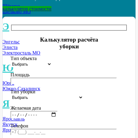
Щёкино
калькулятор стоимости
Щёлково МО
Э
Калькулятор расчёта
Энгельс
уборки
Элиста
Электросталь МО
Тип объекта
Ю
Площадь
Юрга
Южно-Сахалинск
Тип уборки
Я
Желаемая дата
Ярославль
Якутск
Телефон
Ярцево