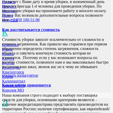
согласует с Вами дату и время уборки, в назначенный день
Ижевск
приедет бригада 1-4 человека для проведения уборки. По
Иркутск
окончанию уборки вы принимаете работу и вносите оплату.
Иваново
Если у Вас возникли дополнительные вопросы позвоните
Ишим
нам:
+7 958 100-51-98
Искитим
Как рассчитывается стоимость
К
Стоимость уборки зависит исключительно от сложности и
степени загрязнения. Как правило мы стараемся при первом
Кемерово
обращении определить степень загрязнения, сложность
Курск
объекта и озвучить конечную стоимость которая не
Казань
изменится. Поэтому если у вас возникают вопросы по
Калуга
расчёту стоимости, позвоните нам и мы максимально быстро
Курган
расценим ваш заказ, звонок вас не к чему не обязывает.
Краснодар
Красногорск
открыть калькулятор
Киров
Калининград
Какая химия применяется
Коломна МО
Королев МО
Наша компания строго подходит к выбору поставщика
средств для уборки, основными критериям являются: -
Л
наличие аккредитации/права представлять производителя на
территории России; наличие сертификации, как европейской/