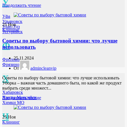
У
Продолжить чтение
Уфа
Ульяновск
25
Ноя
Улан-Удэ
Клининг
Уссурийск
Советы по выбору бытовой химии: что лучше
Ф
использовать
25.11.2024
Фролово
Фрязино
От
admincleanvip
Х
Советы по выбору бытовой химии: что лучше использовать
Уборка – важная часть домашнего быта, но какой же продукт
выбрать среди множест...
Хабаровск
Ханты-Мансийск
Продолжить чтение
Химки МО
Ч
25
Ноя
Клининг