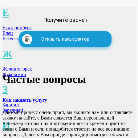
Е
Получите расчёт
Екатеринбург
Елец
Ессентуки
Открыть калькулятор
Ж
Железногорск
Жуковский
Частые вопросы
З
Как заказать услугу
Заринск
Заречный
Данный процесс очень прост, вы звоните нам или оставляете
заявку на сайте, с Вами свяжется Ваш персональный
И
менеджер который на протяжении всего времени будет на
связи с Вами и если понадобится ответит на все возникшие
вопросы. Далее к Вам приедет бригадир осмотрит объект и