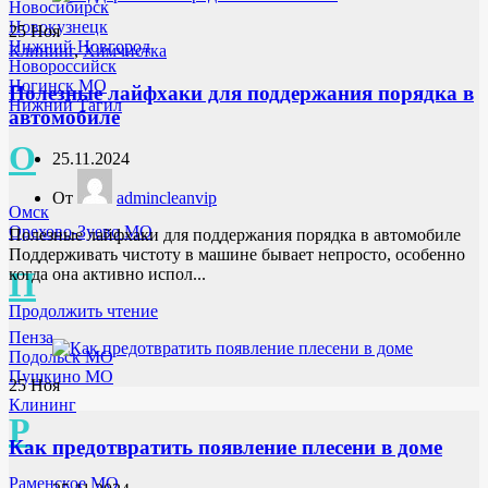
Новосибирск
Новокузнецк
25
Ноя
Нижний Новгород
Клининг
,
Химчистка
Новороссийск
Ногинск МО
Полезные лайфхаки для поддержания порядка в
Нижний Тагил
автомобиле
О
25.11.2024
От
admincleanvip
Омск
Орехово-Зуево МО
Полезные лайфхаки для поддержания порядка в автомобиле
Поддерживать чистоту в машине бывает непросто, особенно
П
когда она активно испол...
Продолжить чтение
Пенза
Подольск МО
Пушкино МО
25
Ноя
Клининг
Р
Как предотвратить появление плесени в доме
Раменское МО