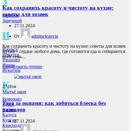
З
Как сохранить красоту и чистоту на кухне:
советы для хозяек
Заринск
Заречный
27.11.2024
И
От
admincleanvip
Как сохранить красоту и чистоту на кухне: советы для хозяек
Ижевск
Кухня – сердце любого дома, где готовится еда и собираются
Иркутск
всей семь...
Иваново
Ишим
Продолжить чтение
Искитим
К
27
Ноя
Мытьё окон
Кемерово
Уход за окнами: как добиться блеска без
Курск
разводов
Казань
Калуга
Курган
27.11.2024
Краснодар
Красногорск